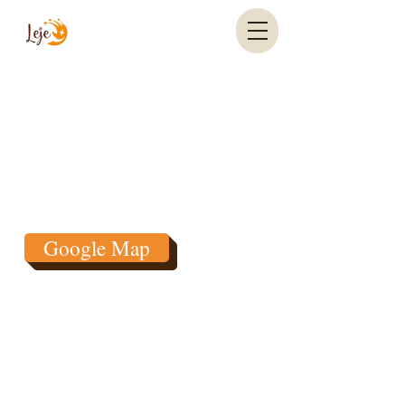
〒525-0050
滋賀県草津市南草津2丁目1-7 ラクーンビル3階
PHONE
07-7558-7359
EMAIL
leje.shiga0901@gmail.com
Google Map