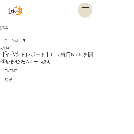
記事
All Posts
6月14日
All Posts
【イベントレポート】Leje縁日Nightを開
催しました！
カジノゲームルール説明
EVENT
新着